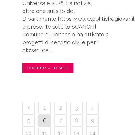
Universale 2026. La notizia,
oltre che sul sito del
Dipartimento https://www.politichegiovanili.
è presente sul sito SCANCI Il
Comune di Concesio ha attivato 3
progetti di servizio civile per i
giovani dai...
CONTINUA A LEGGERE
1
2
3
4
5
6
7
8
9
10
11
12
13
14