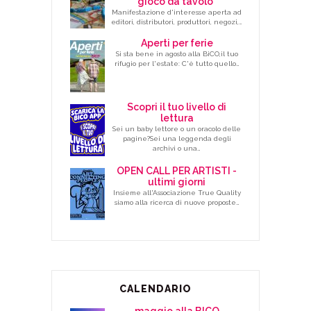
gioco da tavolo"
Manifestazione d'interesse aperta ad
editori, distributori, produttori, negozi,…
Aperti per ferie
Si sta bene in agosto alla BiCO,il tuo
rifugio per l'estate: C'è tutto quello…
Scopri il tuo livello di
lettura
Sei un baby lettore o un oracolo delle
pagine?Sei una leggenda degli
archivi o una…
OPEN CALL PER ARTISTI -
ultimi giorni
Insieme all'Associazione True Quality
siamo alla ricerca di nuove proposte…
CALENDARIO
maggio alla BICO