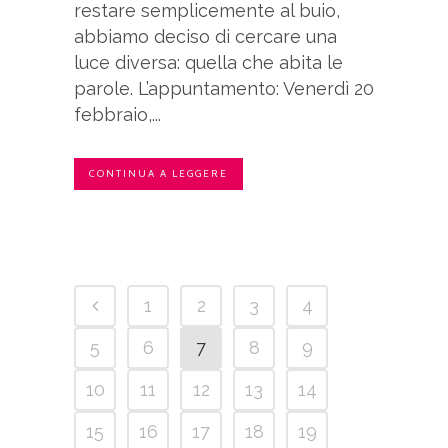
restare semplicemente al buio,
abbiamo deciso di cercare una
luce diversa: quella che abita le
parole. L’appuntamento: Venerdì 20
febbraio,...
CONTINUA A LEGGERE
1
2
3
4
5
6
7
8
9
10
11
12
13
14
15
16
17
18
19