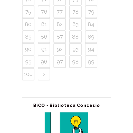
75
76
77
78
79
80
81
82
83
84
85
86
87
88
89
90
91
92
93
94
95
96
97
98
99
100
BiCO - Biblioteca Concesio