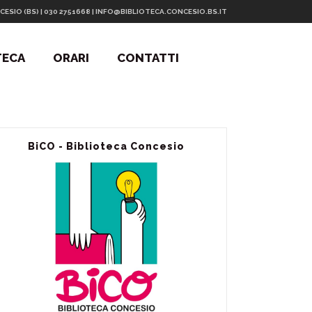
CESIO (BS) | 030 2751668 | INFO@BIBLIOTECA.CONCESIO.BS.IT
TECA
ORARI
CONTATTI
BiCO - Biblioteca Concesio