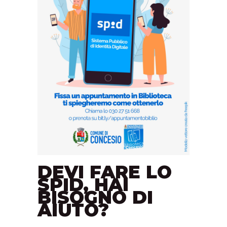
DEVI FARE LO
SPID, HAI
BISOGNO DI
AIUTO?