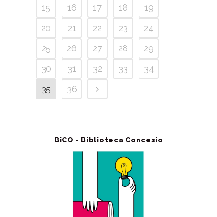
15
16
17
18
19
20
21
22
23
24
25
26
27
28
29
30
31
32
33
34
35
36
BiCO - Biblioteca Concesio