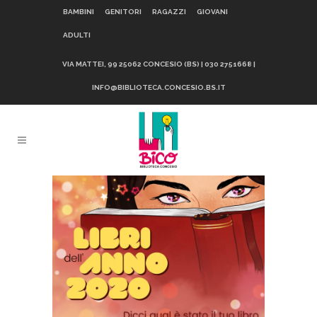
BAMBINI
GENITORI
RAGAZZI
GIOVANI
ADULTI
VIA MATTEI, 99 25062 CONCESIO (BS) | 030 2751668 |
INFO@BIBLIOTECA.CONCESIO.BS.IT