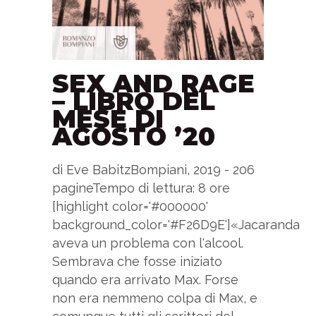
SEX AND RAGE
– LIBRO DEL
MESE DI
AGOSTO ’20
di Eve BabitzBompiani, 2019 - 206
pagineTempo di lettura: 8 ore
[highlight color='#000000'
background_color='#F26D9E']«Jacaranda
aveva un problema con l'alcool.
Sembrava che fosse iniziato
quando era arrivato Max. Forse
non era nemmeno colpa di Max, e