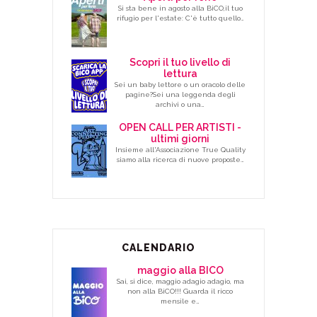
Si sta bene in agosto alla BiCO,il tuo
rifugio per l'estate: C'è tutto quello…
Scopri il tuo livello di
lettura
Sei un baby lettore o un oracolo delle
pagine?Sei una leggenda degli
archivi o una…
OPEN CALL PER ARTISTI -
ultimi giorni
Insieme all'Associazione True Quality
siamo alla ricerca di nuove proposte…
CALENDARIO
maggio alla BICO
Sai, si dice, maggio adagio adagio, ma
non alla BiCO!!! Guarda il ricco
mensile e…