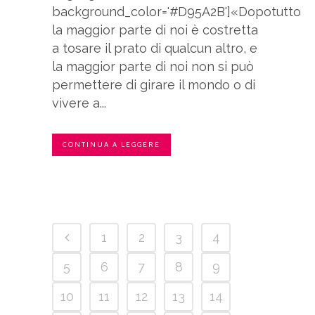
background_color='#D95A2B']«Dopotutto
la maggior parte di noi è costretta
a tosare il prato di qualcun altro, e
la maggior parte di noi non si può
permettere di girare il mondo o di
vivere a...
CONTINUA A LEGGERE
1
2
3
4
5
6
7
8
9
10
11
12
13
14