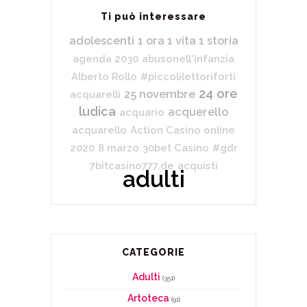
Ti può interessare
adolescenti
1 ora 1 vita 1 storia
agenda 2030
abusonell'infanzia
Alberto Rollo
#piccolilettoriforti
24 ore
25 novembre
acquarelli
ludica
acquerello
acquario
acquarello
Action Casino online
2020
8 marzo
30bet Casino
#gdr
7bitcasino777.de
acquisti
adulti
CATEGORIE
Adulti
(351)
Artoteca
(91)