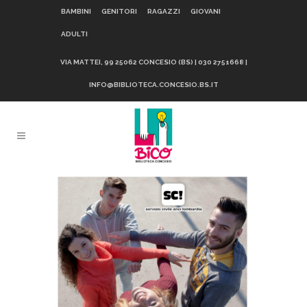
BAMBINI
GENITORI
RAGAZZI
GIOVANI
ADULTI
VIA MATTEI, 99 25062 CONCESIO (BS) | 030 2751668 |
INFO@BIBLIOTECA.CONCESIO.BS.IT