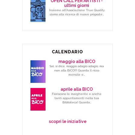
OPEN CALL PER ARTISTI -
ultimi giorni
Insieme all'Associazione True Quality
siamo alla ricerca di nuove proposte…
CALENDARIO
maggio alla BICO
Sai, si dice, maggio adagio adagio, ma
non alla BiCO!!! Guarda il ricco
mensile e…
aprile alla BICO
Fioriscono le margherite e anche
tanti appuntamenti nella tua
Biblioteca! Guarda…
scopri le iniziative