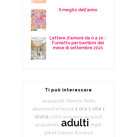
Il meglio dell'anno
Lettere d'amore da 0 a 10 -
Fumetto per bambini del
mese di settembre 2021
Ti può interessare
acquarelli
Alberto Rollo
1 ora 1 vita 1
abusonell'infanzia
storia
2020
acquario
acquisti
adulti
acquarello
#gdr
30bet Casino
8 marzo