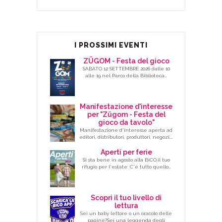
I PROSSIMI EVENTI
ZÜGOM - Festa del gioco
SABATO 12 SETTEMBRE 2026 dalle 10
alle 19 nel Parco della Biblioteca…
Manifestazione d'interesse
per "Zügom - Festa del
gioco da tavolo"
Manifestazione d'interesse aperta ad
editori, distributori, produttori, negozi,…
Aperti per ferie
Si sta bene in agosto alla BiCO,il tuo
rifugio per l'estate: C'è tutto quello…
Scopri il tuo livello di
lettura
Sei un baby lettore o un oracolo delle
pagine?Sei una leggenda degli