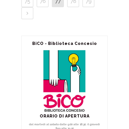
75
76
77
78
79
BiCO - Biblioteca Concesio
ORARIO DI APERTURA
dal martedì al sabato dalle 9.00 alle 18.30, il giovedì
fino alle 19.30