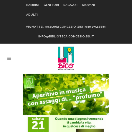
BAMBINI
GENITORI
RAGAZZI
GIOVANI
ADULTI
VIA MATTEI, 99 25062 CONCESIO (BS) | 030 2751668 |
INFO@BIBLIOTECA.CONCESIO.BS.IT