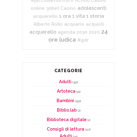
#piccolilettoriforti
Action Casino
adolescenti
online
30bet Casino
1 ora 1 vita 1 storia
acquarello
Alberto Rollo
acquario
acquisti
24
acquerello
agenda 2030
2020
ore ludica
#gdr
CATEGORIE
Adulti
(351)
Artoteca
(91)
Bambini
(250)
Biblio.lab
(2)
Biblioteca digitale
(2)
Consigli di lettura
(117)
Adulti
(39)