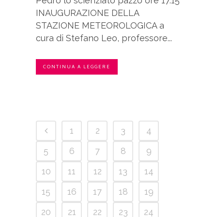
Pedro lo scienziato pazzo ore 17.15
INAUGURAZIONE DELLA
STAZIONE METEOROLOGICA a
cura di Stefano Leo, professore...
CONTINUA A LEGGERE
1
2
3
4
5
6
7
8
9
10
11
12
13
14
15
16
17
18
19
20
21
22
23
24