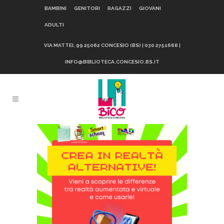
BAMBINI
GENITORI
RAGAZZI
GIOVANI
ADULTI
VIA MATTEI, 99 25062 CONCESIO (BS) | 030 2751668 |
INFO@BIBLIOTECA.CONCESIO.BS.IT