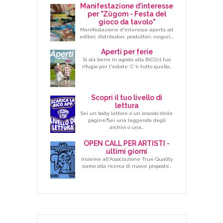
Manifestazione d'interesse
per "Zügom - Festa del
gioco da tavolo"
Manifestazione d'interesse aperta ad
editori, distributori, produttori, negozi,…
Aperti per ferie
Si sta bene in agosto alla BiCO,il tuo
rifugio per l'estate: C'è tutto quello…
Scopri il tuo livello di
lettura
Sei un baby lettore o un oracolo delle
pagine?Sei una leggenda degli
archivi o una…
OPEN CALL PER ARTISTI -
ultimi giorni
Insieme all'Associazione True Quality
siamo alla ricerca di nuove proposte…