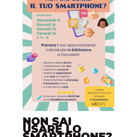
NON SAI
USARE LO
SMARTPHONE?