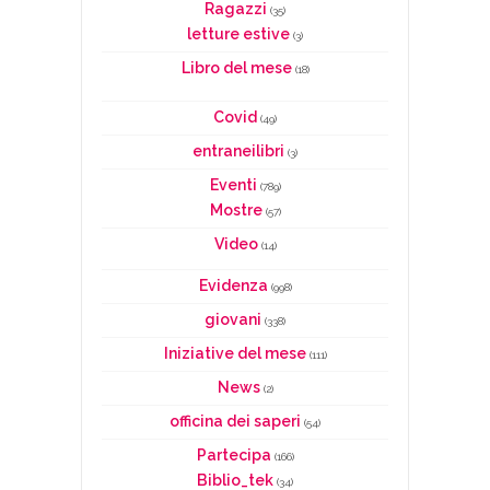
Ragazzi
(35)
letture estive
(3)
Libro del mese
(18)
Covid
(49)
entraneilibri
(3)
Eventi
(789)
Mostre
(57)
Video
(14)
Evidenza
(998)
giovani
(338)
Iniziative del mese
(111)
News
(2)
officina dei saperi
(54)
Partecipa
(166)
Biblio_tek
(34)