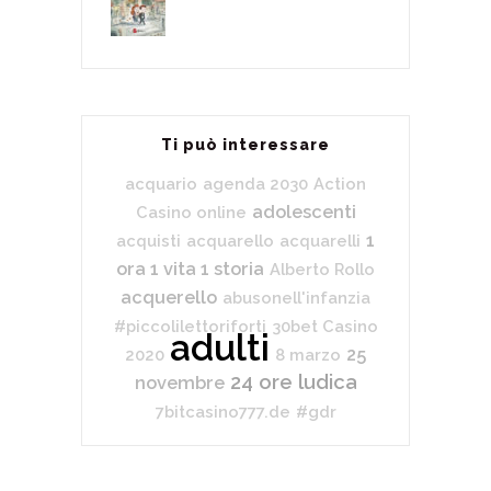
Ti può interessare
acquario
agenda 2030
Action
adolescenti
Casino online
1
acquisti
acquarello
acquarelli
ora 1 vita 1 storia
Alberto Rollo
acquerello
abusonell'infanzia
#piccolilettoriforti
30bet Casino
adulti
25
2020
8 marzo
24 ore ludica
novembre
7bitcasino777.de
#gdr