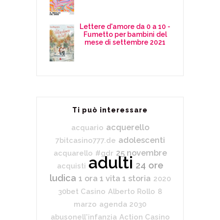
Lettere d'amore da 0 a 10 -
Fumetto per bambini del
mese di settembre 2021
Ti può interessare
acquerello
acquario
adolescenti
7bitcasino777.de
25 novembre
acquarello
#gdr
adulti
24 ore
acquisti
ludica
1 ora 1 vita 1 storia
2020
30bet Casino
Alberto Rollo
8
marzo
agenda 2030
abusonell'infanzia
Action Casino