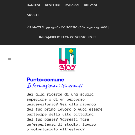
BAMBINI
GENITORI
RAGAZZI
GIOVANI
ADULTI
VIA MATTEI, 99 25062 CONCESIO (BS) | 030 2751668 |
INFO@BIBLIOTECA.CONCESIO.BS.IT