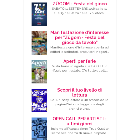
ZÜGOM - Festa del gioco
SABATO 12 SETTEMBRE 2026 dalle 10
alle 19 nel Parco della Biblioteca…
Manifestazione d'interesse
per "Zügom - Festa del
gioco da tavolo"
Manifestazione d'interesse aperta ad
editori, distributori, produttori, negozi,…
Aperti per ferie
Si sta bene in agosto alla BiCO,il tuo
rifugio per l'estate: C'è tutto quello…
Scopri il tuo livello di
lettura
Sei un baby lettore o un oracolo delle
pagine?Sei una leggenda degli
archivi o una…
OPEN CALL PER ARTISTI -
ultimi giorni
Insieme all'Associazione True Quality
siamo alla ricerca di nuove proposte…