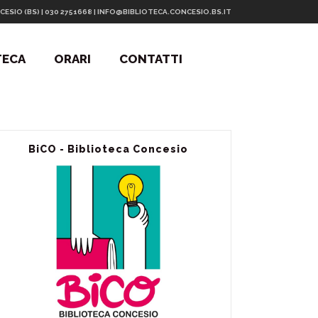
CESIO (BS) | 030 2751668 | INFO@BIBLIOTECA.CONCESIO.BS.IT
TECA
ORARI
CONTATTI
BiCO - Biblioteca Concesio