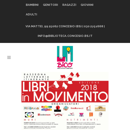
BAMBINI
GENITORI
RAGAZZI
GIOVANI
ADULTI
VIA MATTEI, 99 25062 CONCESIO (BS) | 030 2751668 |
INFO@BIBLIOTECA.CONCESIO.BS.IT