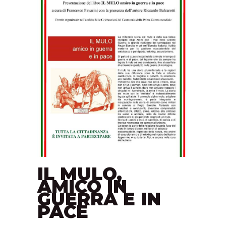
IL MULO,
AMICO IN
GUERRA E IN
PACE