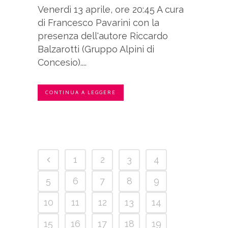
Venerdì 13 aprile, ore 20:45 A cura
di Francesco Pavarini con la
presenza dell'autore Riccardo
Balzarotti (Gruppo Alpini di
Concesio)....
CONTINUA A LEGGERE
1
2
3
4
5
6
7
8
9
10
11
12
13
14
15
16
17
18
19