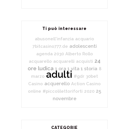
Ti può interessare
abusonell'infanzia
acquario
adolescenti
7bitcasino777.de
agenda 2030
Alberto Rollo
24
acquarello
acquarelli
acquisti
ore ludica
1 ora 1 vita 1 storia
8
adulti
marzo
#gdr
30bet
acquerello
Casino
Action Casino
25
online
#piccolilettoriforti
2020
novembre
CATEGORIE