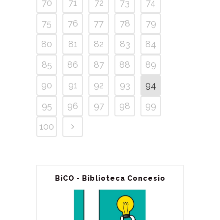
70
71
72
73
74
75
76
77
78
79
80
81
82
83
84
85
86
87
88
89
90
91
92
93
94
95
96
97
98
99
100
BiCO - Biblioteca Concesio