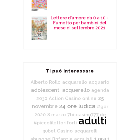
Lettere d'amore da 0 a 10 -
Fumetto per bambini del
mese di settembre 2021
Ti può interessare
Alberto Rollo
acquarello
acquario
adolescenti
acquerello
agenda
25
2030
Action Casino online
24 ore ludica
novembre
#gdr
2020
8 marzo
7bitcasino777.de
adulti
#piccolilettoriforti
30bet Casino
acquarelli
1 ora 1
abusonell'infanzia
acquisti