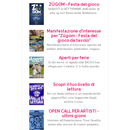
ZÜGOM - Festa del gioco
SABATO 12 SETTEMBRE 2026 dalle 10
alle 19 nel Parco della Biblioteca…
Manifestazione d'interesse
per "Zügom - Festa del
gioco da tavolo"
Manifestazione d'interesse aperta ad
editori, distributori, produttori, negozi,…
Aperti per ferie
Si sta bene in agosto alla BiCO,il tuo
rifugio per l'estate: C'è tutto quello…
Scopri il tuo livello di
lettura
Sei un baby lettore o un oracolo delle
pagine?Sei una leggenda degli
archivi o una…
OPEN CALL PER ARTISTI -
ultimi giorni
Insieme all'Associazione True Quality
siamo alla ricerca di nuove proposte…