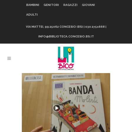
BAMBINI
GENITORI
RAGAZZI
GIOVANI
ADULTI
VIA MATTEI, 99 25062 CONCESIO (BS) | 030 2751668 |
INFO@BIBLIOTECA.CONCESIO.BS.IT