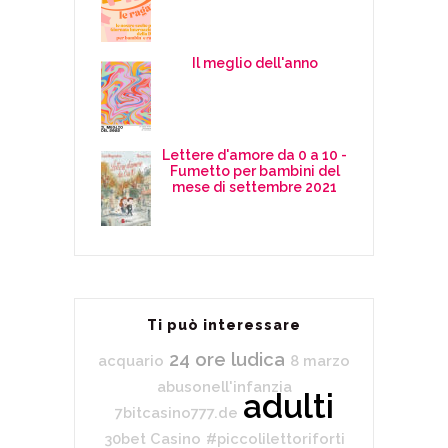
Il meglio dell'anno
Lettere d'amore da 0 a 10 -
Fumetto per bambini del
mese di settembre 2021
Ti può interessare
24 ore ludica
acquario
8 marzo
abusonell'infanzia
adulti
7bitcasino777.de
30bet Casino
#piccolilettoriforti